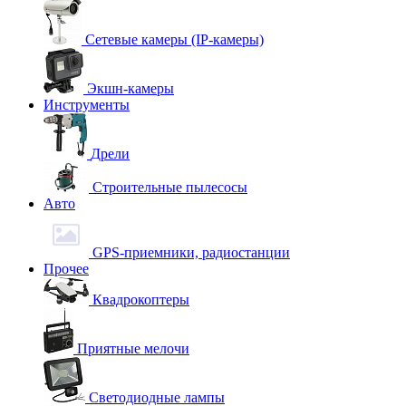
Сетевые камеры (IP-камеры)
Экшн-камеры
Инструменты
Дрели
Строительные пылесосы
Авто
GPS-приемники, радиостанции
Прочее
Квадрокоптеры
Приятные мелочи
Светодиодные лампы