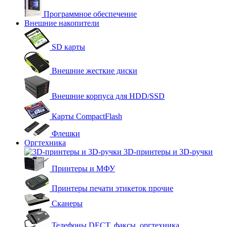
Программное обеспечение
Внешние накопители
SD карты
Внешние жесткие диски
Внешние корпуса для HDD/SSD
Карты CompactFlash
Флешки
Оргтехника
3D-принтеры и 3D-ручки
Принтеры и МФУ
Принтеры печати этикеток прочие
Сканеры
Телефоны DECT, факсы, оргтехника