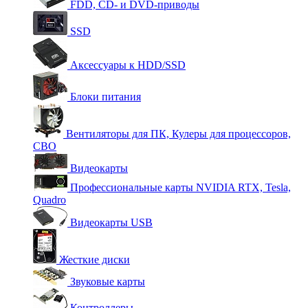
FDD, CD- и DVD-приводы
SSD
Аксессуары к HDD/SSD
Блоки питания
Вентиляторы для ПК, Кулеры для процессоров,
СВО
Видеокарты
Профессиональные карты NVIDIA RTX, Tesla,
Quadro
Видеокарты USB
Жесткие диски
Звуковые карты
Контроллеры