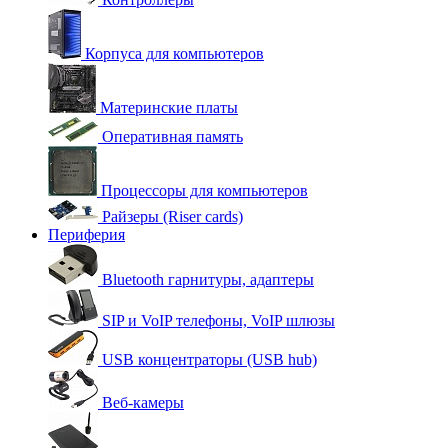
Корпуса для компьютеров
Материнские платы
Оперативная память
Процессоры для компьютеров
Райзеры (Riser cards)
Периферия
Bluetooth гарнитуры, адаптеры
SIP и VoIP телефоны, VoIP шлюзы
USB концентраторы (USB hub)
Веб-камеры