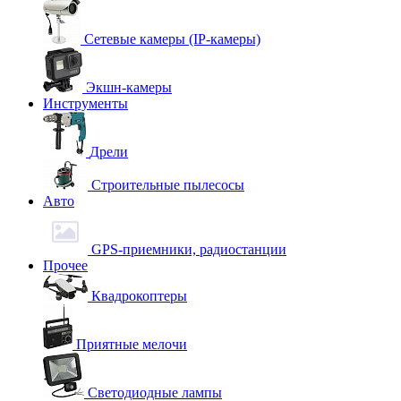
Сетевые камеры (IP-камеры)
Экшн-камеры
Инструменты
Дрели
Строительные пылесосы
Авто
GPS-приемники, радиостанции
Прочее
Квадрокоптеры
Приятные мелочи
Светодиодные лампы