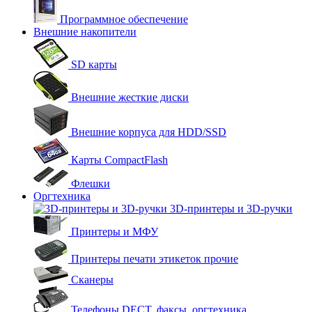
Программное обеспечение
Внешние накопители
SD карты
Внешние жесткие диски
Внешние корпуса для HDD/SSD
Карты CompactFlash
Флешки
Оргтехника
3D-принтеры и 3D-ручки
Принтеры и МФУ
Принтеры печати этикеток прочие
Сканеры
Телефоны DECT, факсы, оргтехника