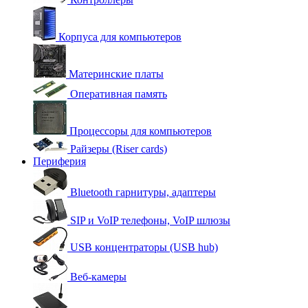
Корпуса для компьютеров
Материнские платы
Оперативная память
Процессоры для компьютеров
Райзеры (Riser cards)
Периферия
Bluetooth гарнитуры, адаптеры
SIP и VoIP телефоны, VoIP шлюзы
USB концентраторы (USB hub)
Веб-камеры