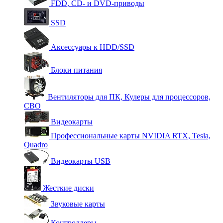
FDD, CD- и DVD-приводы
SSD
Аксессуары к HDD/SSD
Блоки питания
Вентиляторы для ПК, Кулеры для процессоров,
СВО
Видеокарты
Профессиональные карты NVIDIA RTX, Tesla,
Quadro
Видеокарты USB
Жесткие диски
Звуковые карты
Контроллеры