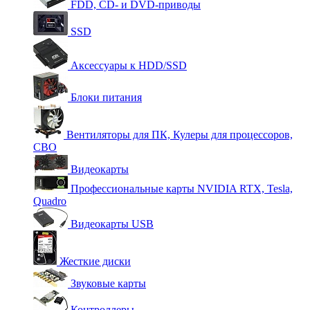
FDD, CD- и DVD-приводы
SSD
Аксессуары к HDD/SSD
Блоки питания
Вентиляторы для ПК, Кулеры для процессоров,
СВО
Видеокарты
Профессиональные карты NVIDIA RTX, Tesla,
Quadro
Видеокарты USB
Жесткие диски
Звуковые карты
Контроллеры