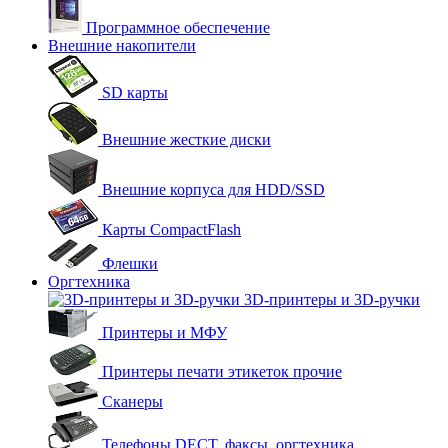
Программное обеспечение
Внешние накопители
SD карты
Внешние жесткие диски
Внешние корпуса для HDD/SSD
Карты CompactFlash
Флешки
Оргтехника
3D-принтеры и 3D-ручки
Принтеры и МФУ
Принтеры печати этикеток прочие
Сканеры
Телефоны DECT, факсы, оргтехника