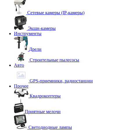
Сетевые камеры (IP-камеры)
Экшн-камеры
Инструменты
Дрели
Строительные пылесосы
Авто
GPS-приемники, радиостанции
Прочее
Квадрокоптеры
Приятные мелочи
Светодиодные лампы