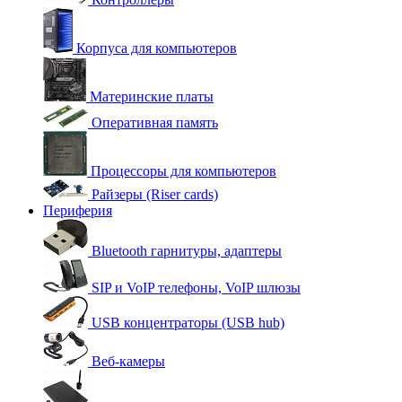
Корпуса для компьютеров
Материнские платы
Оперативная память
Процессоры для компьютеров
Райзеры (Riser cards)
Периферия
Bluetooth гарнитуры, адаптеры
SIP и VoIP телефоны, VoIP шлюзы
USB концентраторы (USB hub)
Веб-камеры