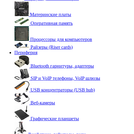
Материнские платы
Оперативная память
Процессоры для компьютеров
Райзеры (Riser cards)
Периферия
Bluetooth гарнитуры, адаптеры
SIP и VoIP телефоны, VoIP шлюзы
USB концентраторы (USB hub)
Веб-камеры
Графические планшеты