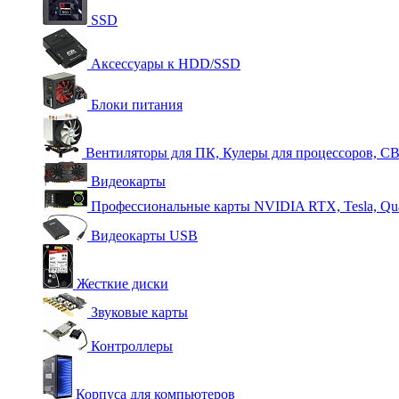
SSD
Аксессуары к HDD/SSD
Блоки питания
Вентиляторы для ПК, Кулеры для процессоров, С
Видеокарты
Профессиональные карты NVIDIA RTX, Tesla, Qu
Видеокарты USB
Жесткие диски
Звуковые карты
Контроллеры
Корпуса для компьютеров