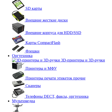
SD карты
Внешние жесткие диски
Внешние корпуса для HDD/SSD
Карты CompactFlash
Флешки
Оргтехника
3D-принтеры и 3D-ручки
Принтеры и МФУ
Принтеры печати этикеток прочие
Сканеры
Телефоны DECT, факсы, оргтехника
Мультимедиа