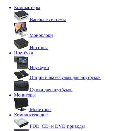
Компьютеры
Barebone системы
Моноблоки
Неттопы
Ноутбуки
Ноутбуки
Опции и аксессуары для ноутбуков
Сумки для ноутбуков
Мониторы
Мониторы
Комплектующие
FDD, CD- и DVD-приводы