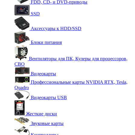
FDD, CD- и DVD-приводы
SSD
Аксессуары к HDD/SSD
Блоки питания
Вентиляторы для ПК, Кулеры для процессоров,
СВО
Видеокарты
Профессиональные карты NVIDIA RTX, Tesla,
Quadro
Видеокарты USB
Жесткие диски
Звуковые карты
Контроллеры