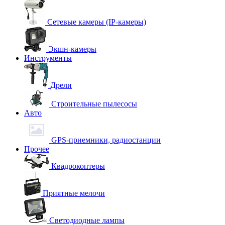
Сетевые камеры (IP-камеры)
Экшн-камеры
Инструменты
Дрели
Строительные пылесосы
Авто
GPS-приемники, радиостанции
Прочее
Квадрокоптеры
Приятные мелочи
Светодиодные лампы