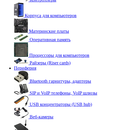
Корпуса для компьютеров
Материнские платы
Оперативная память
Процессоры для компьютеров
Райзеры (Riser cards)
Периферия
Bluetooth гарнитуры, адаптеры
SIP и VoIP телефоны, VoIP шлюзы
USB концентраторы (USB hub)
Веб-камеры