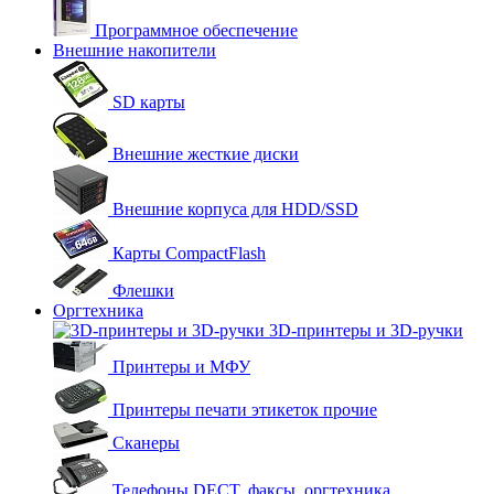
Программное обеспечение
Внешние накопители
SD карты
Внешние жесткие диски
Внешние корпуса для HDD/SSD
Карты CompactFlash
Флешки
Оргтехника
3D-принтеры и 3D-ручки
Принтеры и МФУ
Принтеры печати этикеток прочие
Сканеры
Телефоны DECT, факсы, оргтехника