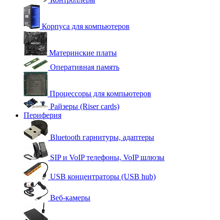
Корпуса для компьютеров
Материнские платы
Оперативная память
Процессоры для компьютеров
Райзеры (Riser cards)
Периферия
Bluetooth гарнитуры, адаптеры
SIP и VoIP телефоны, VoIP шлюзы
USB концентраторы (USB hub)
Веб-камеры