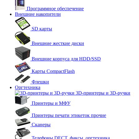
Программное обеспечение
Внешние накопители
SD карты
Внешние жесткие диски
Внешние корпуса для HDD/SSD
Карты CompactFlash
Флешки
Оргтехника
3D-принтеры и 3D-ручки
Принтеры и МФУ
Принтеры печати этикеток прочие
Сканеры
Телефоны DECT, факсы, оргтехника