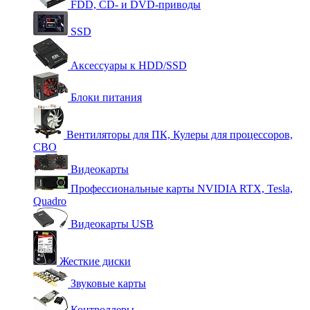
FDD, CD- и DVD-приводы
SSD
Аксессуары к HDD/SSD
Блоки питания
Вентиляторы для ПК, Кулеры для процессоров,
СВО
Видеокарты
Профессиональные карты NVIDIA RTX, Tesla,
Quadro
Видеокарты USB
Жесткие диски
Звуковые карты
Контроллеры