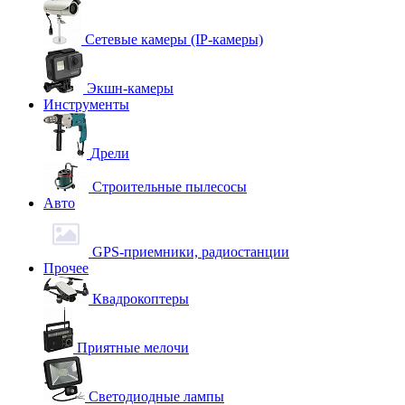
Сетевые камеры (IP-камеры)
Экшн-камеры
Инструменты
Дрели
Строительные пылесосы
Авто
GPS-приемники, радиостанции
Прочее
Квадрокоптеры
Приятные мелочи
Светодиодные лампы