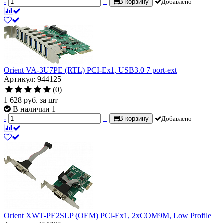
-
+
В корзину
Добавлено
Orient VA-3U7PE (RTL) PCI-Ex1, USB3.0 7 port-ext
Артикул: 944125
(0)
1 628
руб.
за шт
В наличии 1
-
+
В корзину
Добавлено
Orient XWT-PE2SLP (OEM) PCI-Ex1, 2xCOM9M, Low Profile