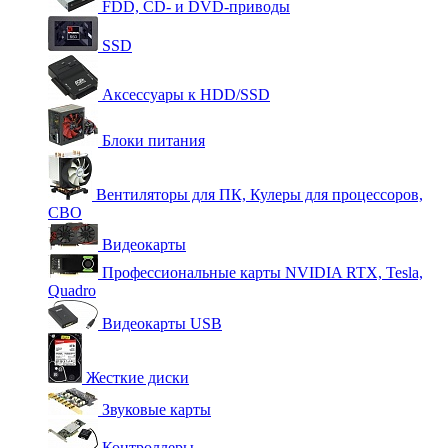
FDD, CD- и DVD-приводы
SSD
Аксессуары к HDD/SSD
Блоки питания
Вентиляторы для ПК, Кулеры для процессоров,
СВО
Видеокарты
Профессиональные карты NVIDIA RTX, Tesla,
Quadro
Видеокарты USB
Жесткие диски
Звуковые карты
Контроллеры