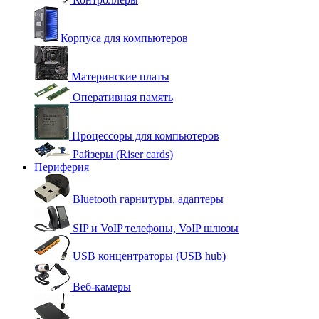
Корпуса для компьютеров
Материнские платы
Оперативная память
Процессоры для компьютеров
Райзеры (Riser cards)
Периферия
Bluetooth гарнитуры, адаптеры
SIP и VoIP телефоны, VoIP шлюзы
USB концентраторы (USB hub)
Веб-камеры