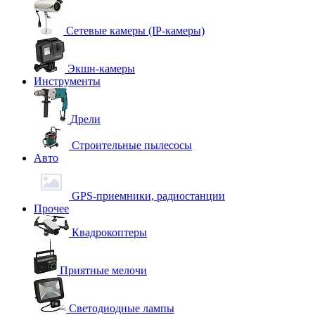
Сетевые камеры (IP-камеры)
Экшн-камеры
Инструменты
Дрели
Строительные пылесосы
Авто
GPS-приемники, радиостанции
Прочее
Квадрокоптеры
Приятные мелочи
Светодиодные лампы