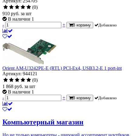
Артикул: 254705
(0)
910
руб.
за шт
В наличии 1
-
+
В корзину
Добавлено
Orient AM-U3242PE-E (RTL) PCI-Ex4, USB3.2-E 1 port-int
Артикул: 944121
(0)
1 868
руб.
за шт
В наличии 1
-
+
В корзину
Добавлено
Компьютерный магазин
Но не только компьютеры - широкий ассортимент ноутбуков,