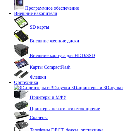
Программное обеспечение
Внешние накопители
SD карты
Внешние жесткие диски
Внешние корпуса для HDD/SSD
Карты CompactFlash
Флешки
Оргтехника
3D-принтеры и 3D-ручки
Принтеры и МФУ
Принтеры печати этикеток прочие
Сканеры
Телефоны DECT, факсы, оргтехника