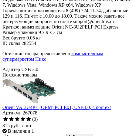
7, Windows Vista, Windows XP x64, Windows XP
Горячая линия производителя
8 (499) 724-11-74, добавочные
129 и 116. Пн-пт: с 10.00 до 18.00. Также можно задать все
интересующие вопросы по почте support@orientrus.ru
Краткое наименование
Orient NC-3U2PELP PCI Express
Размер упаковки
9 x 9 x 3 см
Вес брутто
0.05 кг
ID склад
282554
Описание товара предоставлено
компьютерным
супермаркетом Никс
Адаптер USB 3.0
Похожие товары
Orient VA-3U4PE (OEM) PCI-Ex1, USB3.0, 4 port-ext
Артикул: 267078
(0)
815
руб.
за шт
В наличии 1