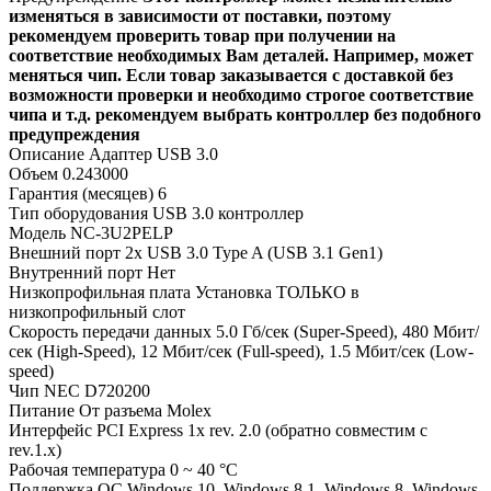
изменяться в зависимости от поставки, поэтому
рекомендуем проверить товар при получении на
соответствие необходимых Вам деталей. Например, может
меняться чип. Если товар заказывается с доставкой без
возможности проверки и необходимо строгое соответствие
чипа и т.д. рекомендуем выбрать контроллер без подобного
предупреждения
Описание
Адаптер USB 3.0
Объем
0.243000
Гарантия (месяцев)
6
Тип оборудования
USB 3.0 контроллер
Модель
NC-3U2PELP
Внешний порт
2x USB 3.0 Type A (USB 3.1 Gen1)
Внутренний порт
Нет
Низкопрофильная плата
Установка ТОЛЬКО в
низкопрофильный слот
Скорость передачи данных
5.0 Гб/сек (Super-Speed), 480 Мбит/
сек (High-Speed), 12 Мбит/сек (Full-speed), 1.5 Мбит/сек (Low-
speed)
Чип
NEC D720200
Питание
От разъема Molex
Интерфейс
PCI Express 1x rev. 2.0 (обратно совместим с
rev.1.х)
Рабочая температура
0 ~ 40 °C
Поддержка ОС
Windows 10, Windows 8.1, Windows 8, Windows