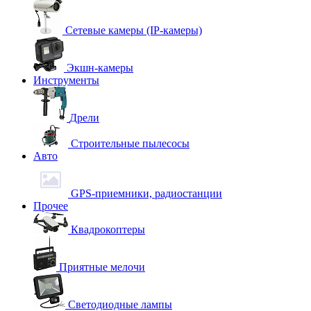
Сетевые камеры (IP-камеры)
Экшн-камеры
Инструменты
Дрели
Строительные пылесосы
Авто
GPS-приемники, радиостанции
Прочее
Квадрокоптеры
Приятные мелочи
Светодиодные лампы