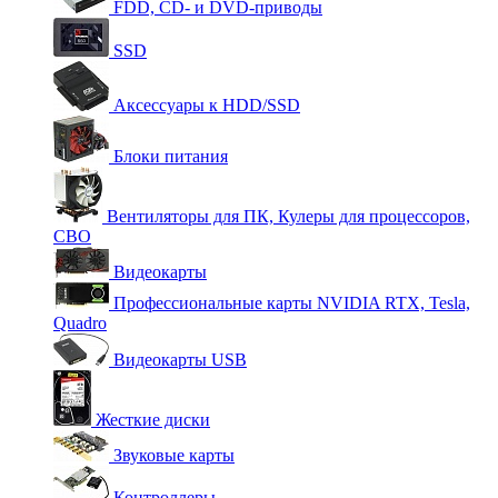
FDD, CD- и DVD-приводы
SSD
Аксессуары к HDD/SSD
Блоки питания
Вентиляторы для ПК, Кулеры для процессоров,
СВО
Видеокарты
Профессиональные карты NVIDIA RTX, Tesla,
Quadro
Видеокарты USB
Жесткие диски
Звуковые карты
Контроллеры