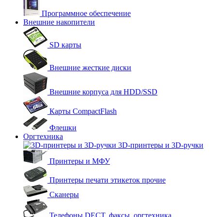
Программное обеспечение
Внешние накопители
SD карты
Внешние жесткие диски
Внешние корпуса для HDD/SSD
Карты CompactFlash
Флешки
Оргтехника
3D-принтеры и 3D-ручки
Принтеры и МФУ
Принтеры печати этикеток прочие
Сканеры
Телефоны DECT, факсы, оргтехника