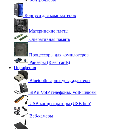
Корпуса для компьютеров
Материнские платы
Оперативная память
Процессоры для компьютеров
Райзеры (Riser cards)
Периферия
Bluetooth гарнитуры, адаптеры
SIP и VoIP телефоны, VoIP шлюзы
USB концентраторы (USB hub)
Веб-камеры