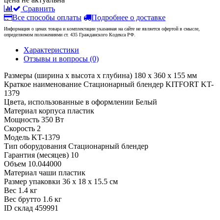
Сравнить
Все способы оплаты
Подробнее о доставке
Информация о ценах товара и комплектации указанная на сайте не является офертой в смысле,
определяемом положениями ст. 435 Гражданского Кодекса РФ.
Характеристики
Отзывы и вопросы
(0)
Размеры (ширина x высота x глубина)
180 x 360 x 155 мм
Краткое наименование
Стационарный блендер KITFORT KT-
1379
Цвета, использованные в оформлении
Белый
Материал корпуса
пластик
Мощность
350 Вт
Скорость
2
Модель
KT-1379
Тип оборудования
Стационарный блендер
Гарантия (месяцев)
10
Объем
10.044000
Материал чаши
пластик
Размер упаковки
36 x 18 x 15.5 см
Вес
1.4 кг
Вес брутто
1.6 кг
ID склад
459991