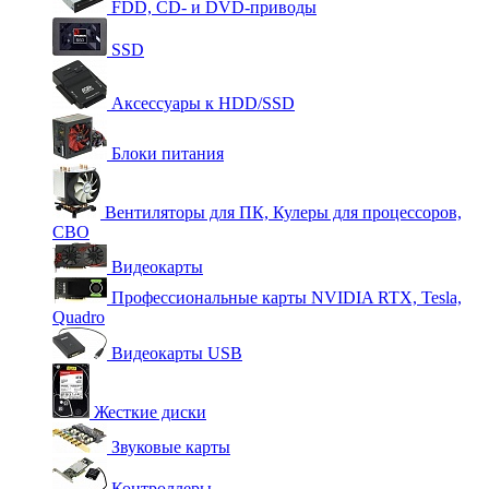
FDD, CD- и DVD-приводы
SSD
Аксессуары к HDD/SSD
Блоки питания
Вентиляторы для ПК, Кулеры для процессоров,
СВО
Видеокарты
Профессиональные карты NVIDIA RTX, Tesla,
Quadro
Видеокарты USB
Жесткие диски
Звуковые карты
Контроллеры