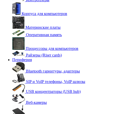
Корпуса для компьютеров
Материнские платы
Оперативная память
Процессоры для компьютеров
Райзеры (Riser cards)
Периферия
Bluetooth гарнитуры, адаптеры
SIP и VoIP телефоны, VoIP шлюзы
USB концентраторы (USB hub)
Веб-камеры