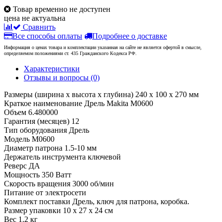
Товар временно не доступен
цена не актуальна
Сравнить
Все способы оплаты
Подробнее о доставке
Информация о ценах товара и комплектации указанная на сайте не является офертой в смысле,
определяемом положениями ст. 435 Гражданского Кодекса РФ.
Характеристики
Отзывы и вопросы
(0)
Размеры (ширина x высота x глубина)
240 х 100 х 270 мм
Краткое наименование
Дрель Makita M0600
Объем
6.480000
Гарантия (месяцев)
12
Тип оборудования
Дрель
Модель
M0600
Диаметр патрона
1.5-10 мм
Держатель инструмента
ключевой
Реверс
ДА
Мощность
350 Ватт
Скорость вращения
3000 об/мин
Питание
от электросети
Комплект поставки
Дрель, ключ для патрона, коробка.
Размер упаковки
10 x 27 x 24 см
Вес
1.2 кг