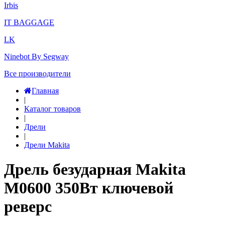
Irbis
IT BAGGAGE
LK
Ninebot By Segway
Все производители
Главная
|
Каталог товаров
|
Дрели
|
Дрели Makita
Дрель безударная Makita
M0600 350Вт ключевой
реверс