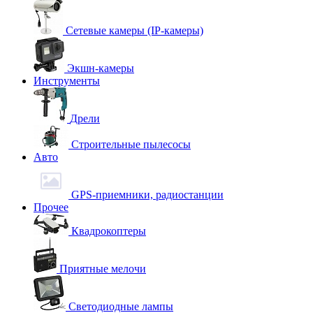
Сетевые камеры (IP-камеры)
Экшн-камеры
Инструменты
Дрели
Строительные пылесосы
Авто
GPS-приемники, радиостанции
Прочее
Квадрокоптеры
Приятные мелочи
Светодиодные лампы