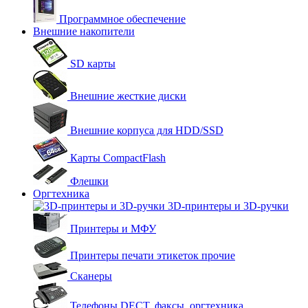
Программное обеспечение
Внешние накопители
SD карты
Внешние жесткие диски
Внешние корпуса для HDD/SSD
Карты CompactFlash
Флешки
Оргтехника
3D-принтеры и 3D-ручки
Принтеры и МФУ
Принтеры печати этикеток прочие
Сканеры
Телефоны DECT, факсы, оргтехника