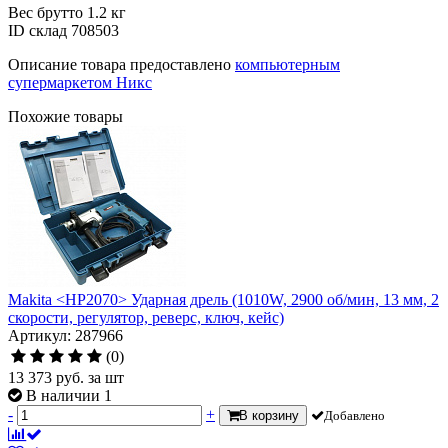
Вес брутто
1.2 кг
ID склад
708503
Описание товара предоставлено
компьютерным
супермаркетом Никс
Похожие товары
Makita <HP2070> Ударная дрель (1010W, 2900 об/мин, 13 мм, 2
скорости, регулятор, реверс, ключ, кейс)
Артикул: 287966
(0)
13 373
руб.
за шт
В наличии 1
-
+
В корзину
Добавлено