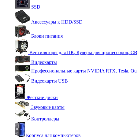
SSD
Аксессуары к HDD/SSD
Блоки питания
Вентиляторы для ПК, Кулеры для процессоров, С
Видеокарты
Профессиональные карты NVIDIA RTX, Tesla, Qu
Видеокарты USB
Жесткие диски
Звуковые карты
Контроллеры
Корпуса для компьютеров