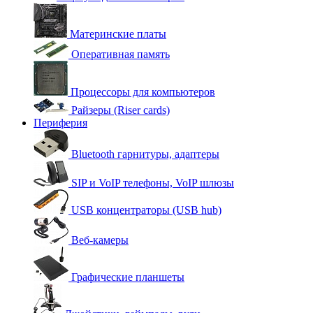
Материнские платы
Оперативная память
Процессоры для компьютеров
Райзеры (Riser cards)
Периферия
Bluetooth гарнитуры, адаптеры
SIP и VoIP телефоны, VoIP шлюзы
USB концентраторы (USB hub)
Веб-камеры
Графические планшеты