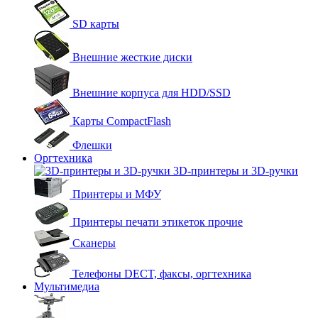
SD карты
Внешние жесткие диски
Внешние корпуса для HDD/SSD
Карты CompactFlash
Флешки
Оргтехника
3D-принтеры и 3D-ручки
Принтеры и МФУ
Принтеры печати этикеток прочие
Сканеры
Телефоны DECT, факсы, оргтехника
Мультимедиа