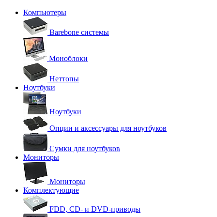
Компьютеры
Barebone системы
Моноблоки
Неттопы
Ноутбуки
Ноутбуки
Опции и аксессуары для ноутбуков
Сумки для ноутбуков
Мониторы
Мониторы
Комплектующие
FDD, CD- и DVD-приводы