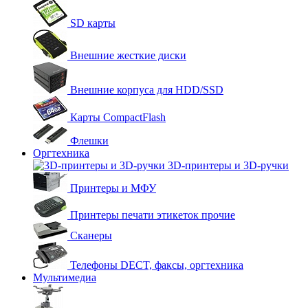
SD карты
Внешние жесткие диски
Внешние корпуса для HDD/SSD
Карты CompactFlash
Флешки
Оргтехника
3D-принтеры и 3D-ручки
Принтеры и МФУ
Принтеры печати этикеток прочие
Сканеры
Телефоны DECT, факсы, оргтехника
Мультимедиа