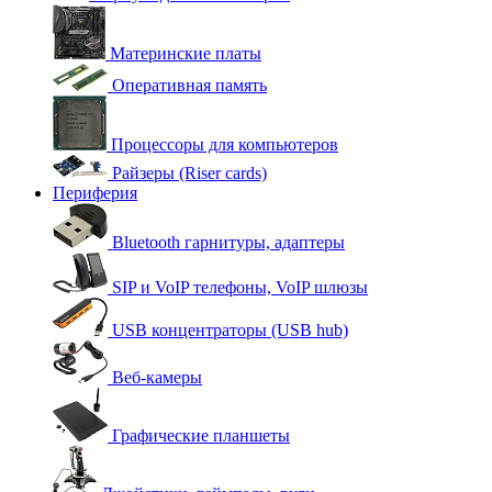
Материнские платы
Оперативная память
Процессоры для компьютеров
Райзеры (Riser cards)
Периферия
Bluetooth гарнитуры, адаптеры
SIP и VoIP телефоны, VoIP шлюзы
USB концентраторы (USB hub)
Веб-камеры
Графические планшеты