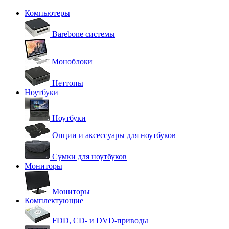
Компьютеры
Barebone системы
Моноблоки
Неттопы
Ноутбуки
Ноутбуки
Опции и аксессуары для ноутбуков
Сумки для ноутбуков
Мониторы
Мониторы
Комплектующие
FDD, CD- и DVD-приводы