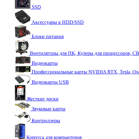
SSD
Аксессуары к HDD/SSD
Блоки питания
Вентиляторы для ПК, Кулеры для процессоров, С
Видеокарты
Профессиональные карты NVIDIA RTX, Tesla, Qu
Видеокарты USB
Жесткие диски
Звуковые карты
Контроллеры
Корпуса для компьютеров