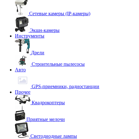
Сетевые камеры (IP-камеры)
Экшн-камеры
Инструменты
Дрели
Строительные пылесосы
Авто
GPS-приемники, радиостанции
Прочее
Квадрокоптеры
Приятные мелочи
Светодиодные лампы