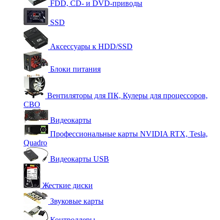
FDD, CD- и DVD-приводы
SSD
Аксессуары к HDD/SSD
Блоки питания
Вентиляторы для ПК, Кулеры для процессоров,
СВО
Видеокарты
Профессиональные карты NVIDIA RTX, Tesla,
Quadro
Видеокарты USB
Жесткие диски
Звуковые карты
Контроллеры