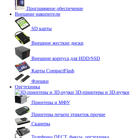
Программное обеспечение
Внешние накопители
SD карты
Внешние жесткие диски
Внешние корпуса для HDD/SSD
Карты CompactFlash
Флешки
Оргтехника
3D-принтеры и 3D-ручки
Принтеры и МФУ
Принтеры печати этикеток прочие
Сканеры
Телефоны DECT, факсы, оргтехника