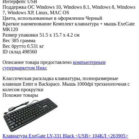
Интерфейс
USB
Поддержка ОС
Windows 10, Windows 8.1, Windows 8, Windows
7, Windows XP, Linux, MAC OS
Цвета, использованные в оформлении
Черный
Краткое наименование
Комплект клавиатура + мышь ExeGate
MK120
Размер упаковки
51.5 x 15.7 x 4.2 см
Вес
385 грамма
Вес брутто
0.531 кг
ID склад
498560
Описание товара предоставлено
компьютерным
супермаркетом Никс
Классическая раскладка клавиатуры, полноразмерные
клавиши Enter и Backspace. Мышь 1000dpi трехкнопочная с
колесом прокрутки
Похожие товары
Клавиатура ExeGate LY-331 Black <USB> 104КЛ <263905>