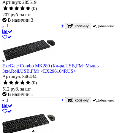
Артикул: 285519
(0)
207
руб.
за шт
В наличии 3
-
+
В корзину
Добавлено
ExeGate Combo MK280 (Кл-ра,USB,FM+Мышь
3кн,Roll,USB,FM) <EX296104RUS>
Артикул: 846434
(0)
512
руб.
за шт
В наличии 1
-
+
В корзину
Добавлено