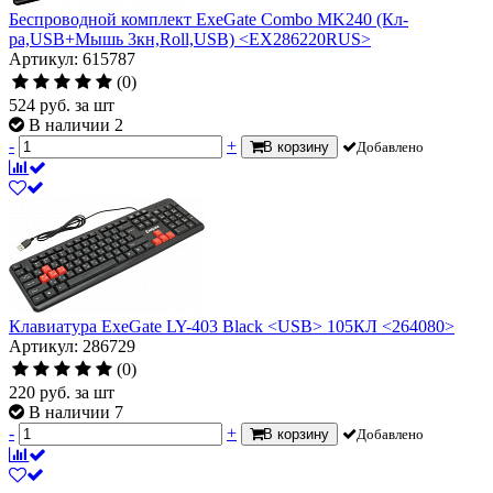
Беспроводной комплект ExeGate Combo MK240 (Кл-
ра,USB+Мышь 3кн,Roll,USB) <EX286220RUS>
Артикул: 615787
(0)
524
руб.
за шт
В наличии 2
-
+
В корзину
Добавлено
Клавиатура ExeGate LY-403 Black <USB> 105КЛ <264080>
Артикул: 286729
(0)
220
руб.
за шт
В наличии 7
-
+
В корзину
Добавлено