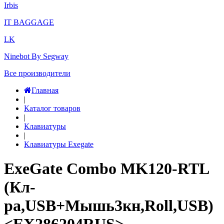
Irbis
IT BAGGAGE
LK
Ninebot By Segway
Все производители
Главная
|
Каталог товаров
|
Клавиатуры
|
Клавиатуры Exegate
ExeGate Combo MK120-RTL
(Кл-
ра,USB+Мышь3кн,Roll,USB)