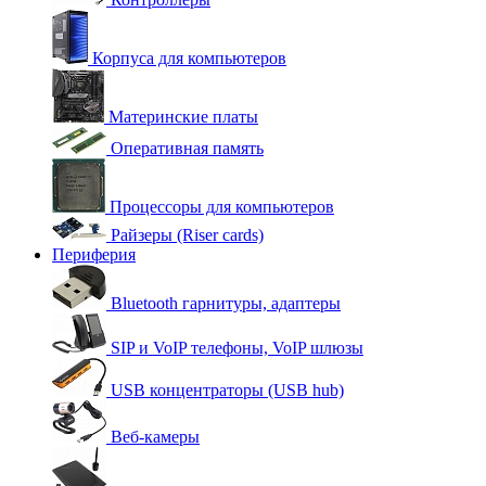
Корпуса для компьютеров
Материнские платы
Оперативная память
Процессоры для компьютеров
Райзеры (Riser cards)
Периферия
Bluetooth гарнитуры, адаптеры
SIP и VoIP телефоны, VoIP шлюзы
USB концентраторы (USB hub)
Веб-камеры