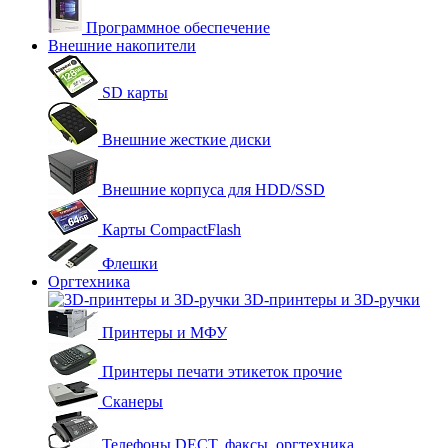
Программное обеспечение
Внешние накопители
SD карты
Внешние жесткие диски
Внешние корпуса для HDD/SSD
Карты CompactFlash
Флешки
Оргтехника
3D-принтеры и 3D-ручки
Принтеры и МФУ
Принтеры печати этикеток прочие
Сканеры
Телефоны DECT, факсы, оргтехника