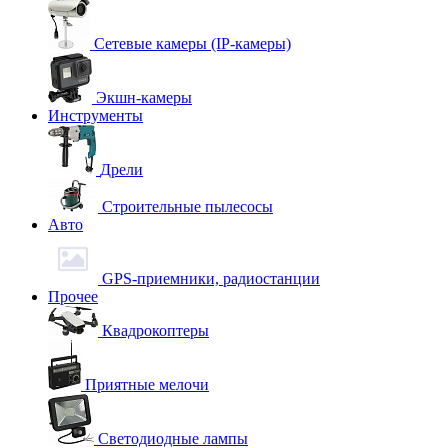
Сетевые камеры (IP-камеры)
Экшн-камеры
Инструменты
Дрели
Строительные пылесосы
Авто
GPS-приемники, радиостанции
Прочее
Квадрокоптеры
Приятные мелочи
Светодиодные лампы