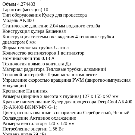
Объем
4.274483
Гарантия (месяцев)
10
Тип оборудования
Кулер для процессора
Модель
AK400
Статическое давление
2.04 мм водяного столба
Конструкция кулера
Башенная
Конструкция системы охлаждения
4 тепловые трубки
диаметром 6 мм
Форма тепловых трубок
U-типа
Количество вентиляторов
1 вентилятор
Номинальный ток
0.13 А
Технология прямого контакта
Да
Материал радиатора
Тепловые трубки, алюминий
Тепловой интерфейс
Термопаста в комплекте
Управление скоростью вращения
PWM (широтно-импульсная
модуляция)
Крепление
На винтах
Размеры (ширина x высота x глубина)
127 x 155 x 97 мм
Краткое наименование
Кулер для процессора DeepCool AK400
(R-AK400-BKNNMN-G-1)
Цвета, использованные в оформлении
Серебристый, Черный
Охлаждение
Активное охлаждение
Размеры вентилятора
120 x 120 мм
Потребление энергии
1.56 Вт
Уровень шума
29 дБа