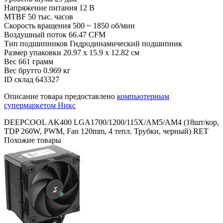
Напряжение питания
12 В
MTBF
50 тыс. часов
Скорость вращения
500 ~ 1850 об/мин
Воздушный поток
66.47 CFM
Тип подшипников
Гидродинамический подшипник
Размер упаковки
20.97 x 15.9 x 12.82 см
Вес
661 грамм
Вес брутто
0.969 кг
ID склад
643327
Описание товара предоставлено
компьютерным
супермаркетом Никс
DEEPCOOL AK400 LGA1700/1200/115X/AM5/AM4 (18шт/кор,
TDP 260W, PWM, Fan 120mm, 4 тепл. Трубки, черный) RET
Похожие товары