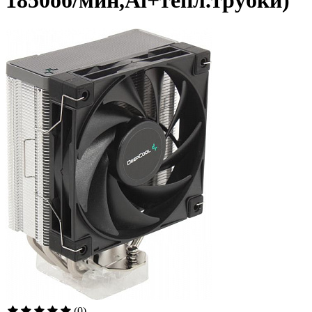
1850об/мин,Al+тепл.трубки)
(0)