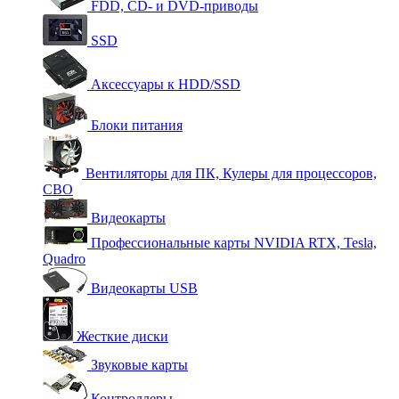
FDD, CD- и DVD-приводы
SSD
Аксессуары к HDD/SSD
Блоки питания
Вентиляторы для ПК, Кулеры для процессоров,
СВО
Видеокарты
Профессиональные карты NVIDIA RTX, Tesla,
Quadro
Видеокарты USB
Жесткие диски
Звуковые карты
Контроллеры