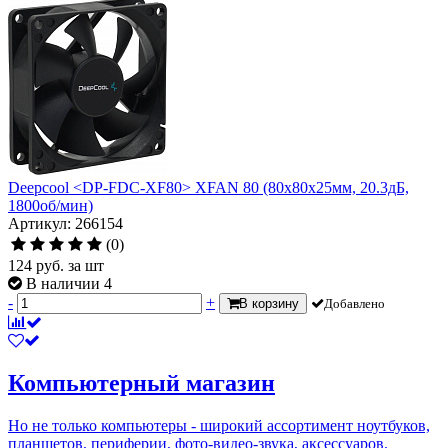
Deepcool <DP-FDC-XF80> XFAN 80 (80x80x25мм, 20.3дБ,
1800об/мин)
Артикул: 266154
(0)
124
руб.
за шт
В наличии 4
-
+
В корзину
Добавлено
Компьютерный магазин
Но не только компьютеры - широкий ассортимент ноутбуков,
планшетов, периферии, фото-видео-звука, аксессуаров.