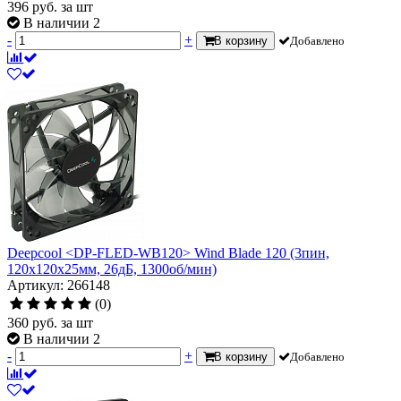
396
руб.
за шт
В наличии 2
-
+
В корзину
Добавлено
Deepcool <DP-FLED-WB120> Wind Blade 120 (3пин,
120x120x25мм, 26дБ, 1300об/мин)
Артикул: 266148
(0)
360
руб.
за шт
В наличии 2
-
+
В корзину
Добавлено