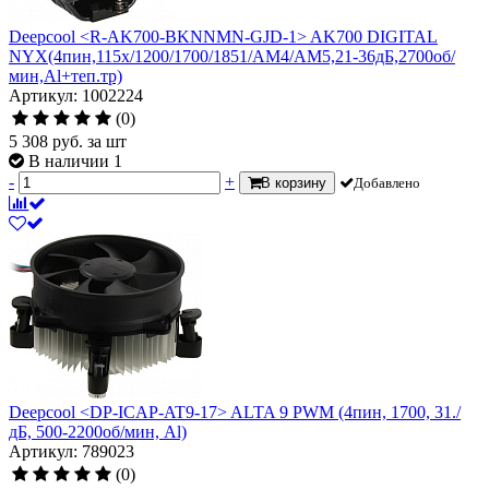
Deepcool <R-AK700-BKNNMN-GJD-1> AK700 DIGITAL
NYX(4пин,115x/1200/1700/1851/AM4/AM5,21-36дБ,2700об/
мин,Al+теп.тр)
Артикул: 1002224
(0)
5 308
руб.
за шт
В наличии 1
-
+
В корзину
Добавлено
Deepcool <DP-ICAP-AT9-17> ALTA 9 PWM (4пин, 1700, 31./
дБ, 500-2200об/мин, Al)
Артикул: 789023
(0)