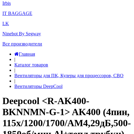
Irbis
IT BAGGAGE
LK
Ninebot By Segway
Все производители
Главная
|
Каталог товаров
|
Вентиляторы для ПК, Кулеры для процессоров, СВО
|
Вентиляторы DeepCool
Deepcool <R-AK400-
BKNNMN-G-1> AK400 (4пин,
115x/1200/1700/AM4,29дБ,500-