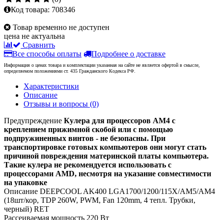
Код товара:
708346
Товар временно не доступен
цена не актуальна
Сравнить
Все способы оплаты
Подробнее о доставке
Информация о ценах товара и комплектации указанная на сайте не является офертой в смысле,
определяемом положениями ст. 435 Гражданского Кодекса РФ.
Характеристики
Описание
Отзывы и вопросы
(0)
Предупреждение
Кулера для процессоров AM4 с
креплением прижимной скобой или с помощью
подпружиненных винтов - не безопасны. При
транспортировке готовых компьютеров они могут стать
причиной повреждения материнской платы компьютера.
Такие кулера не рекомендуется использовать с
процессорами AMD, несмотря на указание совместимости
на упаковке
Описание
DEEPCOOL AK400 LGA1700/1200/115X/AM5/AM4
(18шт/кор, TDP 260W, PWM, Fan 120mm, 4 тепл. Трубки,
черный) RET
Рассеиваемая мощность
220 Вт