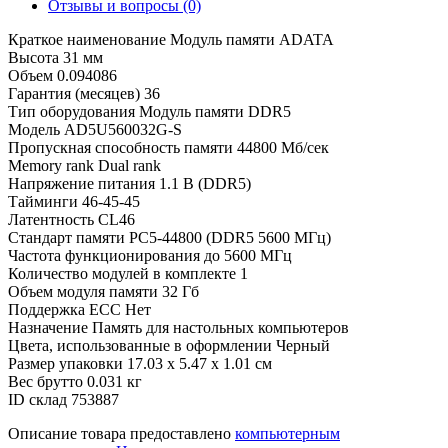
Отзывы и вопросы
(0)
Краткое наименование
Модуль памяти ADATA
Высота
31 мм
Объем
0.094086
Гарантия (месяцев)
36
Тип оборудования
Модуль памяти DDR5
Модель
AD5U560032G-S
Пропускная способность памяти
44800 Мб/сек
Memory rank
Dual rank
Напряжение питания
1.1 В (DDR5)
Тайминги
46-45-45
Латентность
CL46
Стандарт памяти
PC5-44800 (DDR5 5600 МГц)
Частота функционирования
до 5600 МГц
Количество модулей в комплекте
1
Объем модуля памяти
32 Гб
Поддержка ECC
Нет
Назначение
Память для настольных компьютеров
Цвета, использованные в оформлении
Черный
Размер упаковки
17.03 x 5.47 x 1.01 см
Вес брутто
0.031 кг
ID склад
753887
Описание товара предоставлено
компьютерным