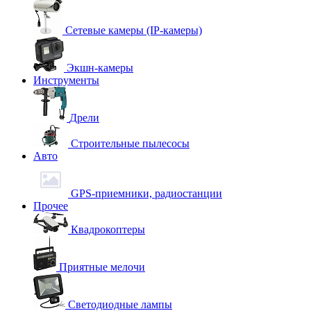
Сетевые камеры (IP-камеры)
Экшн-камеры
Инструменты
Дрели
Строительные пылесосы
Авто
GPS-приемники, радиостанции
Прочее
Квадрокоптеры
Приятные мелочи
Светодиодные лампы