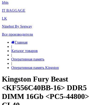
Irbis
IT BAGGAGE
LK
Ninebot By Segway
Все производители
Главная
|
Каталог товаров
|
Оперативная память
|
Оперативная память Kingston
Kingston Fury Beast
<KF556C40BB-16> DDR5
DIMM 16Gb <PC5-44800>