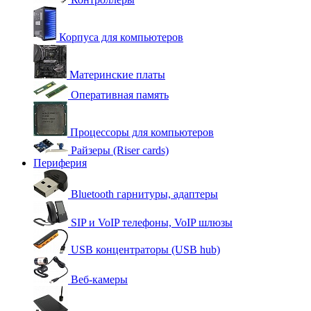
Корпуса для компьютеров
Материнские платы
Оперативная память
Процессоры для компьютеров
Райзеры (Riser cards)
Периферия
Bluetooth гарнитуры, адаптеры
SIP и VoIP телефоны, VoIP шлюзы
USB концентраторы (USB hub)
Веб-камеры