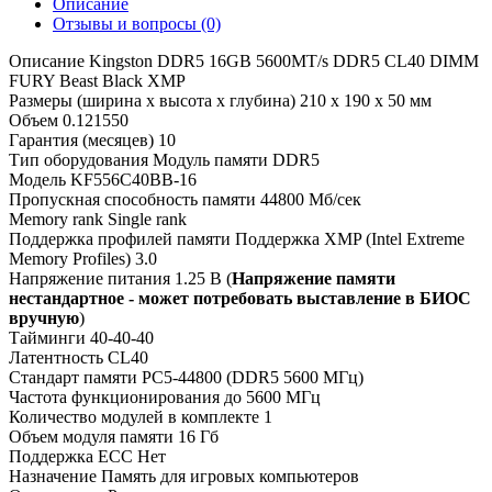
Описание
Отзывы и вопросы
(0)
Описание
Kingston DDR5 16GB 5600MT/s DDR5 CL40 DIMM
FURY Beast Black XMP
Размеры (ширина x высота x глубина)
210 х 190 х 50 мм
Объем
0.121550
Гарантия (месяцев)
10
Тип оборудования
Модуль памяти DDR5
Модель
KF556C40BB-16
Пропускная способность памяти
44800 Мб/сек
Memory rank
Single rank
Поддержка профилей памяти
Поддержка XMP (Intel Extreme
Memory Profiles) 3.0
Напряжение питания
1.25 В (
Напряжение памяти
нестандартное - может потребовать выставление в БИОС
вручную
)
Тайминги
40-40-40
Латентность
CL40
Стандарт памяти
PC5-44800 (DDR5 5600 МГц)
Частота функционирования
до 5600 МГц
Количество модулей в комплекте
1
Объем модуля памяти
16 Гб
Поддержка ECC
Нет
Назначение
Память для игровых компьютеров