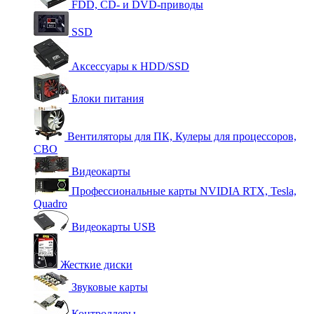
FDD, CD- и DVD-приводы
SSD
Аксессуары к HDD/SSD
Блоки питания
Вентиляторы для ПК, Кулеры для процессоров,
СВО
Видеокарты
Профессиональные карты NVIDIA RTX, Tesla,
Quadro
Видеокарты USB
Жесткие диски
Звуковые карты
Контроллеры