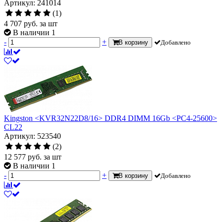
Артикул: 241014
(1)
4 707
руб.
за шт
В наличии 1
-
+
В корзину
Добавлено
Kingston <KVR32N22D8/16> DDR4 DIMM 16Gb <PC4-25600>
CL22
Артикул: 523540
(2)
12 577
руб.
за шт
В наличии 1
-
+
В корзину
Добавлено