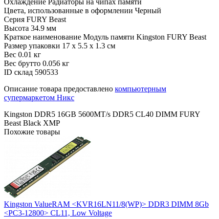
Охлаждение
Радиаторы на чипах памяти
Цвета, использованные в оформлении
Черный
Серия
FURY Beast
Высота
34.9 мм
Краткое наименование
Модуль памяти Kingston FURY Beast
Размер упаковки
17 x 5.5 x 1.3 см
Вес
0.01 кг
Вес брутто
0.056 кг
ID склад
590533
Описание товара предоставлено
компьютерным
супермаркетом Никс
Kingston DDR5 16GB 5600MT/s DDR5 CL40 DIMM FURY
Beast Black XMP
Похожие товары
Kingston ValueRAM <KVR16LN11/8(WP)> DDR3 DIMM 8Gb
<PC3-12800> CL11, Low Voltage