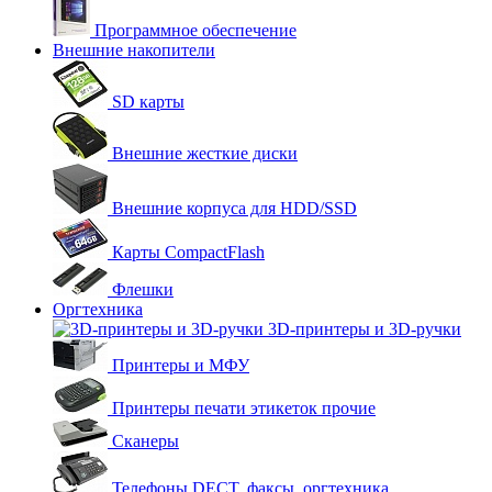
Программное обеспечение
Внешние накопители
SD карты
Внешние жесткие диски
Внешние корпуса для HDD/SSD
Карты CompactFlash
Флешки
Оргтехника
3D-принтеры и 3D-ручки
Принтеры и МФУ
Принтеры печати этикеток прочие
Сканеры
Телефоны DECT, факсы, оргтехника