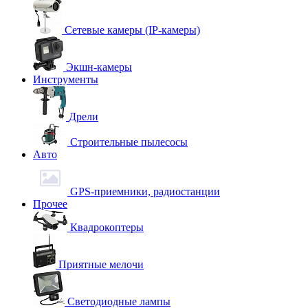
Сетевые камеры (IP-камеры)
Экшн-камеры
Инструменты
Дрели
Строительные пылесосы
Авто
GPS-приемники, радиостанции
Прочее
Квадрокоптеры
Приятные мелочи
Светодиодные лампы