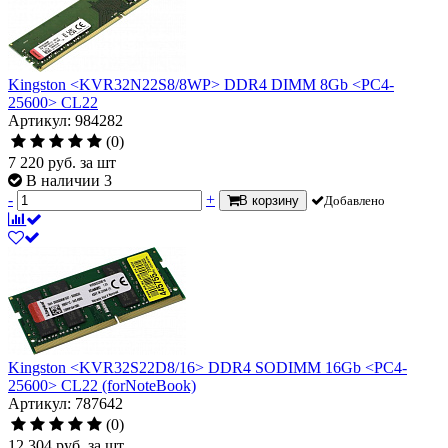
Kingston <KVR32N22S8/8WP> DDR4 DIMM 8Gb <PC4-
25600> CL22
Артикул: 984282
(0)
7 220
руб.
за шт
В наличии 3
-
+
В корзину
Добавлено
Kingston <KVR32S22D8/16> DDR4 SODIMM 16Gb <PC4-
25600> CL22 (forNoteBook)
Артикул: 787642
(0)
12 304
руб.
за шт