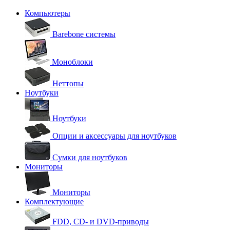
Компьютеры
Barebone системы
Моноблоки
Неттопы
Ноутбуки
Ноутбуки
Опции и аксессуары для ноутбуков
Сумки для ноутбуков
Мониторы
Мониторы
Комплектующие
FDD, CD- и DVD-приводы