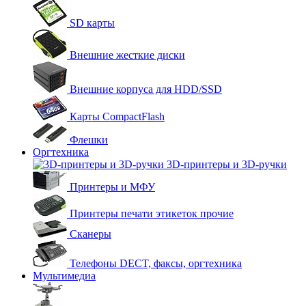
SD карты
Внешние жесткие диски
Внешние корпуса для HDD/SSD
Карты CompactFlash
Флешки
Оргтехника
3D-принтеры и 3D-ручки
Принтеры и МФУ
Принтеры печати этикеток прочие
Сканеры
Телефоны DECT, факсы, оргтехника
Мультимедиа