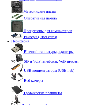
Материнские платы
Оперативная память
Процессоры для компьютеров
Райзеры (Riser cards)
Периферия
Bluetooth гарнитуры, адаптеры
SIP и VoIP телефоны, VoIP шлюзы
USB концентраторы (USB hub)
Веб-камеры
Графические планшеты