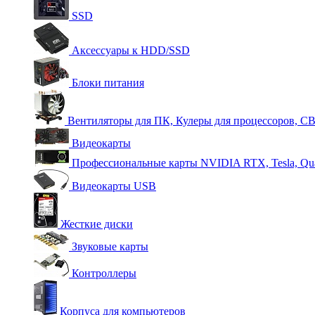
SSD
Аксессуары к HDD/SSD
Блоки питания
Вентиляторы для ПК, Кулеры для процессоров, С
Видеокарты
Профессиональные карты NVIDIA RTX, Tesla, Qu
Видеокарты USB
Жесткие диски
Звуковые карты
Контроллеры
Корпуса для компьютеров