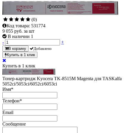
(0)
Код товара:
531774
9 055
руб. за шт
В наличии 1
-
+
В корзину
Добавлено
Купить в 1 клик
Купить в 1 клик
Тонер-картридж Kyocera TK-8515M Magenta для TASKalfa
5052ci/5053ci/6052ci/6053ci
Имя
*
Телефон
*
Email
Сообщение