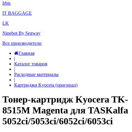
Irbis
IT BAGGAGE
LK
Ninebot By Segway
Все производители
Главная
|
Каталог товаров
|
Расходные материалы
|
Картриджи Kyocera (оригинал)
Тонер-картридж Kyocera TK-
8515M Magenta для TASKalfa
5052ci/5053ci/6052ci/6053ci