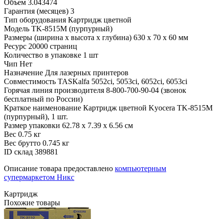
Объем
3.043474
Гарантия (месяцев)
3
Тип оборудования
Картридж цветной
Модель
TK-8515M (пурпурный)
Размеры (ширина x высота x глубина)
630 х 70 х 60 мм
Ресурс
20000 страниц
Количество в упаковке
1 шт
Чип
Нет
Назначение
Для лазерных принтеров
Совместимость
TASKalfa 5052ci, 5053ci, 6052ci, 6053ci
Горячая линия производителя
8-800-700-90-04 (звонок
бесплатный по России)
Краткое наименование
Картридж цветной Kyocera TK-8515M
(пурпурный), 1 шт.
Размер упаковки
62.78 x 7.39 x 6.56 см
Вес
0.75 кг
Вес брутто
0.745 кг
ID склад
389881
Описание товара предоставлено
компьютерным
супермаркетом Никс
Картридж
Похожие товары