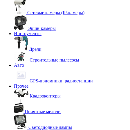
Сетевые камеры (IP-камеры)
Экшн-камеры
Инструменты
Дрели
Строительные пылесосы
Авто
GPS-приемники, радиостанции
Прочее
Квадрокоптеры
Приятные мелочи
Светодиодные лампы