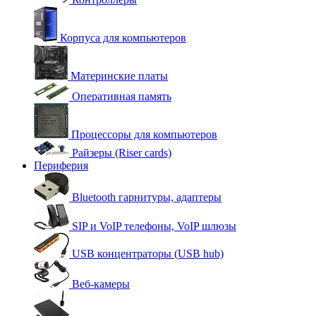
Корпуса для компьютеров
Материнские платы
Оперативная память
Процессоры для компьютеров
Райзеры (Riser cards)
Периферия
Bluetooth гарнитуры, адаптеры
SIP и VoIP телефоны, VoIP шлюзы
USB концентраторы (USB hub)
Веб-камеры