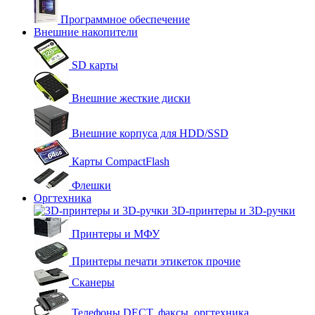
Программное обеспечение
Внешние накопители
SD карты
Внешние жесткие диски
Внешние корпуса для HDD/SSD
Карты CompactFlash
Флешки
Оргтехника
3D-принтеры и 3D-ручки
Принтеры и МФУ
Принтеры печати этикеток прочие
Сканеры
Телефоны DECT, факсы, оргтехника