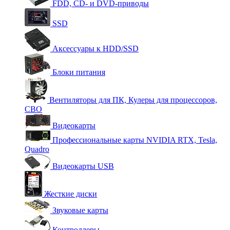
FDD, CD- и DVD-приводы
SSD
Аксессуары к HDD/SSD
Блоки питания
Вентиляторы для ПК, Кулеры для процессоров,
СВО
Видеокарты
Профессиональные карты NVIDIA RTX, Tesla,
Quadro
Видеокарты USB
Жесткие диски
Звуковые карты
Контроллеры