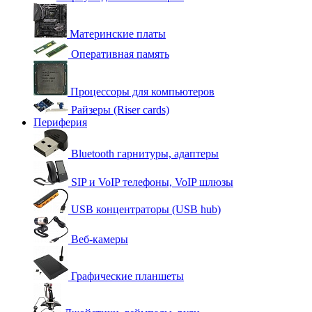
Материнские платы
Оперативная память
Процессоры для компьютеров
Райзеры (Riser cards)
Периферия
Bluetooth гарнитуры, адаптеры
SIP и VoIP телефоны, VoIP шлюзы
USB концентраторы (USB hub)
Веб-камеры
Графические планшеты