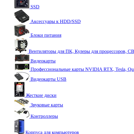
SSD
Аксессуары к HDD/SSD
Блоки питания
Вентиляторы для ПК, Кулеры для процессоров, С
Видеокарты
Профессиональные карты NVIDIA RTX, Tesla, Qu
Видеокарты USB
Жесткие диски
Звуковые карты
Контроллеры
Корпуса для компьютеров