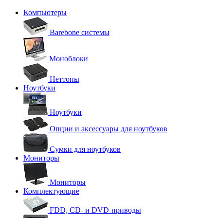
Компьютеры
Barebone системы
Моноблоки
Неттопы
Ноутбуки
Ноутбуки
Опции и аксессуары для ноутбуков
Сумки для ноутбуков
Мониторы
Мониторы
Комплектующие
FDD, CD- и DVD-приводы