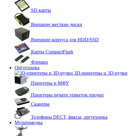
SD карты
Внешние жесткие диски
Внешние корпуса для HDD/SSD
Карты CompactFlash
Флешки
Оргтехника
3D-принтеры и 3D-ручки
Принтеры и МФУ
Принтеры печати этикеток прочие
Сканеры
Телефоны DECT, факсы, оргтехника
Мультимедиа