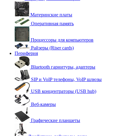
Материнские платы
Оперативная память
Процессоры для компьютеров
Райзеры (Riser cards)
Периферия
Bluetooth гарнитуры, адаптеры
SIP и VoIP телефоны, VoIP шлюзы
USB концентраторы (USB hub)
Веб-камеры
Графические планшеты