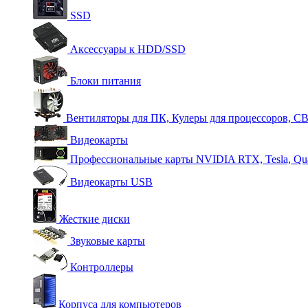
SSD
Аксессуары к HDD/SSD
Блоки питания
Вентиляторы для ПК, Кулеры для процессоров, С
Видеокарты
Профессиональные карты NVIDIA RTX, Tesla, Qu
Видеокарты USB
Жесткие диски
Звуковые карты
Контроллеры
Корпуса для компьютеров