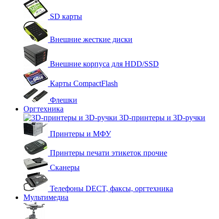
SD карты
Внешние жесткие диски
Внешние корпуса для HDD/SSD
Карты CompactFlash
Флешки
Оргтехника
3D-принтеры и 3D-ручки
Принтеры и МФУ
Принтеры печати этикеток прочие
Сканеры
Телефоны DECT, факсы, оргтехника
Мультимедиа