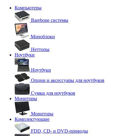
Компьютеры
Barebone системы
Моноблоки
Неттопы
Ноутбуки
Ноутбуки
Опции и аксессуары для ноутбуков
Сумки для ноутбуков
Мониторы
Мониторы
Комплектующие
FDD, CD- и DVD-приводы