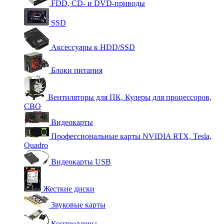
FDD, CD- и DVD-приводы
SSD
Аксессуары к HDD/SSD
Блоки питания
Вентиляторы для ПК, Кулеры для процессоров,
СВО
Видеокарты
Профессиональные карты NVIDIA RTX, Tesla,
Quadro
Видеокарты USB
Жесткие диски
Звуковые карты
Контроллеры