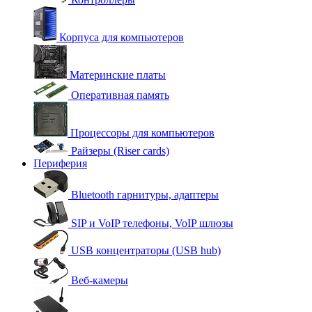
Корпуса для компьютеров
Материнские платы
Оперативная память
Процессоры для компьютеров
Райзеры (Riser cards)
Периферия
Bluetooth гарнитуры, адаптеры
SIP и VoIP телефоны, VoIP шлюзы
USB концентраторы (USB hub)
Веб-камеры