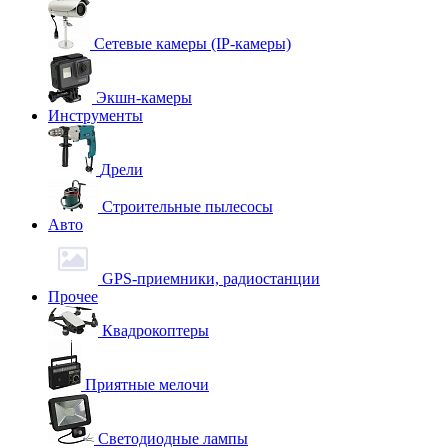
Сетевые камеры (IP-камеры)
Экшн-камеры
Инструменты
Дрели
Строительные пылесосы
Авто
GPS-приемники, радиостанции
Прочее
Квадрокоптеры
Приятные мелочи
Светодиодные лампы