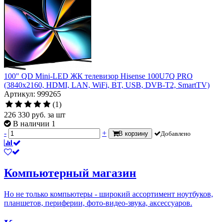
100" QD Mini-LED ЖК телевизор Hisense 100U7Q PRO
(3840x2160, HDMI, LAN, WiFi, BT, USB, DVB-T2, SmartTV)
Артикул: 999265
(1)
226 330
руб.
за шт
В наличии 1
-
+
В корзину
Добавлено
Компьютерный магазин
Но не только компьютеры - широкий ассортимент ноутбуков,
планшетов, периферии, фото-видео-звука, аксессуаров.