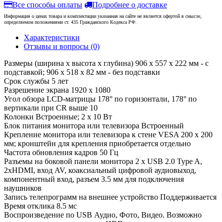
Все способы оплаты
Подробнее о доставке
Информация о ценах товара и комплектации указанная на сайте не является офертой в смысле,
определяемом положениями ст. 435 Гражданского Кодекса РФ.
Характеристики
Отзывы и вопросы
(0)
Размеры (ширина x высота x глубина)
906 x 557 x 222 мм - с
подставкой; 906 x 518 x 82 мм - без подставки
Срок службы
5 лет
Разрешение экрана
1920 x 1080
Угол обзора LCD-матрицы
178° по горизонтали, 178° по
вертикали при CR выше 10
Колонки
Встроенные; 2 x 10 Вт
Блок питания монитора или телевизора
Встроенный
Крепление монитора или телевизора к стене
VESA 200 x 200
мм; кронштейн для крепления приобретается отдельно
Частота обновления кадров
50 Гц
Разъемы на боковой панели монитора
2 x USB 2.0 Type A,
2xHDMI, вход AV, коаксиальный цифровой аудиовыход,
компонентный вход, разъем 3.5 мм для подключения
наушников
Запись телепрограмм на внешнее устройство
Поддерживается
Время отклика
8.5 мс
Воспроизведение по USB
Аудио, Фото, Видео. Возможно