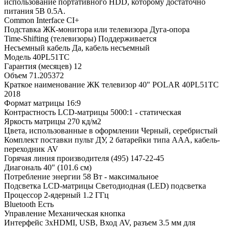
использование портативного HDD, которому достаточно
питания 5В 0.5А.
Common Interface
CI+
Подставка ЖК-монитора или телевизора
Дуга-опора
Time-Shifting (телевизоры)
Поддерживается
Несъемный кабель
Да, кабель несъемный
Модель
40PL51TC
Гарантия (месяцев)
12
Объем
71.205372
Краткое наименование
ЖК телевизор 40" POLAR 40PL51TC
2018
Формат матрицы
16:9
Контрастность LCD-матрицы
5000:1 - статическая
Яркость матрицы
270 кд/м2
Цвета, использованные в оформлении
Черный, серебристый
Комплект поставки
пульт ДУ, 2 батарейки типа AAA, кабель-
переходник AV
Горячая линия производителя
(495) 147-22-45
Диагональ
40" (101.6 см)
Потребление энергии
58 Вт - максимальное
Подсветка LCD-матрицы
Светодиодная (LED) подсветка
Процессор
2-ядерный 1.2 ГГц
Bluetooth
Есть
Управление
Механическая кнопка
Интерфейс
3xHDMI, USB, Вход AV, разъем 3.5 мм для