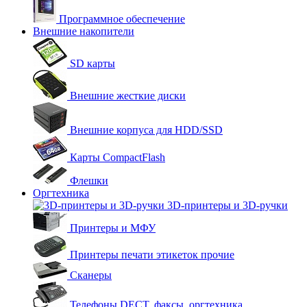
Программное обеспечение
Внешние накопители
SD карты
Внешние жесткие диски
Внешние корпуса для HDD/SSD
Карты CompactFlash
Флешки
Оргтехника
3D-принтеры и 3D-ручки
Принтеры и МФУ
Принтеры печати этикеток прочие
Сканеры
Телефоны DECT, факсы, оргтехника